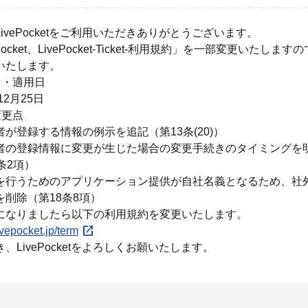
ivePocketをご利用いただきありがとうございます。
Pocket、LivePocket-Ticket-利用規約」を一部変更いたします
いたします。
日・適用日
12月25日
変更点
者が登録する情報の例示を追記（第13条(20)）
者の登録情報に変更が生じた場合の変更手続きの
タイミングを
条2項）
を行うためのアプリケーション提供が自社名義となるため、社
を削除（第18条8項）
になりましたら以下の利用規約を変更いたします。
livepocket.jp/term
、LivePocketをよろしくお願いたします。