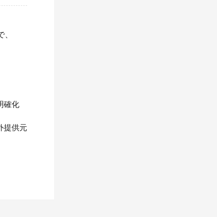
ので、
明確化
外提供元