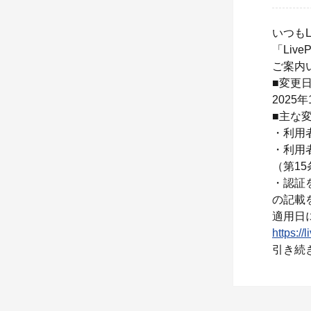
いつもL
「Live
ご案内
■変更
2025年
■主な
・
利用
・利用
（第15
・
認証
の記載
適用日
https://
引き続き