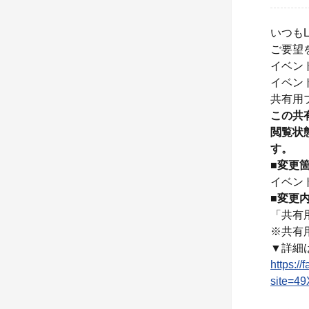
いつもL
ご要望
イベン
イベン
共有用
この共
閲覧状
す。
■変更
イベン
■変更
「共有
※共有
▼詳細
https://
site=4