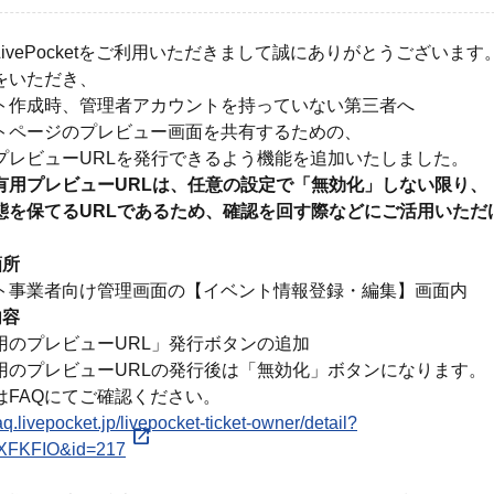
ivePocketをご利用いただきまして誠にありがとうございます
をいただき、
ト作成時、管理者アカウントを持っていない第三者へ
トページのプレビュー画面を共有するための、
プレビューURLを発行できるよう機能を追加いたしました。
有用プレビューURLは、任意の設定で「無効化」しない限り、
態を保てるURLであるため、確認を回す際などにご活用いただ
箇所
ト事業者向け管理画面の【
イベント情報登録・編集】画面内
内容
用のプレビューURL」発行ボタンの追加
用のプレビューURLの発行後は「無効化」ボタンになります。
はFAQにてご確認ください。
faq.livepocket.jp/livepocket-ticket-owner/detail?
9XFKFIO&id=217