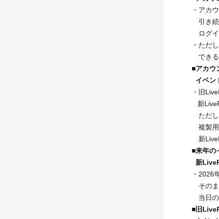
・アカウ
引き続
ログイン
・ただし、
できるの
■アカウ
イベン
・旧Liv
新Liv
ただし
複製用
新Liv
■来年の
新Liv
・202
そのまま旧
当日の運用
■旧Li