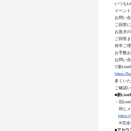
いつもL
イベント
お問い合
ご回答に
お急ぎの
ご回答ま
何卒ご理
お手数お
お問い合
▽新Liv
https://
多くいた
ご確認い
■新Li
・旧Li
同じメ
https:/
※完全
■アカウ