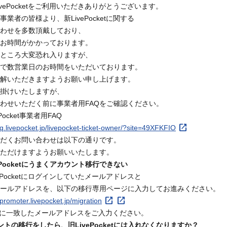
ivePocketをご利用いただきありがとうございます。
事業者の皆様より、新LivePocketに関する
わせを多数頂戴しており、
お時間がかかっております。
ところ大変恐れ入りますが、
で数営業日のお時間をいただいております。
解いただきますようお願い申し上げます。
掛けいたしますが、
わせいただく前に事業者用FAQをご確認ください。
ePocket事業者用FAQ
faq.livepocket.jp/livepocket-ticket-owner/?site=49XFKFIO
だくお問い合わせは以下の通りです。
ただけますようお願いいたします。
vePocketにうまくアカウント移行できない
vePocketにログインしていたメールアドレスと
ールアドレスを、以下の移行専用ページに入力してお進みください。
/promoter.livepocket.jp/migration
に一致したメールアドレスをご入力ください。
ントの移行をしたら、旧LivePocketには入れなくなりますか？